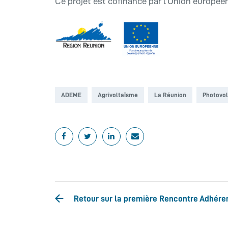
Ce projet est cofinancé par l’Union europée
ADEME
Agrivoltaïsme
La Réunion
Photovol
Retour sur la première Rencontre Adhéren