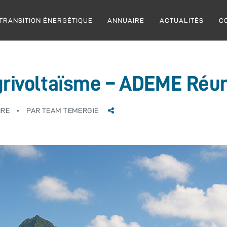
TRANSITION ÉNERGÉTIQUE
ANNUAIRE
ACTUALITÉS
C
Agrivoltaïsme – ADEME Réu
IRE
PAR
TEAM TEMERGIE