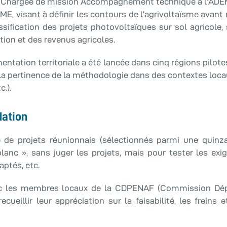
 (Chargée de mission Accompagnement technique à l’ADEME 
EME, visant à définir les contours de l’agrivoltaïsme ava
ification des projets photovoltaïques sur sol agricole, s
tion et des revenus agricoles.
tation territoriale a été lancée dans cinq régions pilote
t la pertinence de la méthodologie dans des contextes locau
.).
dation
e de projets réunionnais (sélectionnés parmi une quinza
lanc », sans juger les projets, mais pour tester les exi
aptés, etc.
vec les membres locaux de la CDPENAF (Commission Dép
ecueillir leur appréciation sur la faisabilité, les freins 