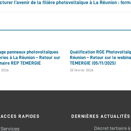
cturer l’avenir de la filière photovoltaïque à La Réunion : f
age panneaux photovoltaïques
Qualification RGE Photovoltaïq
eries à La Réunion – Retour sur
Réunion – Retour sur le webina
inaire REP TEMERGIE
TEMERGIE (05/11/2025)
r 2026
25 février 2026
ACCES RAPIDES
DERNIÈRES ACTUALITÉS
Décret tertiaire à
Services