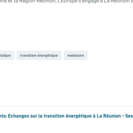
nne et la Région Réunion, L’Europe s’engage à La Réunion 
taïque
transition énergétique
webinaire
ts: Echanges sur la transition énergétique à La Réunion – Se