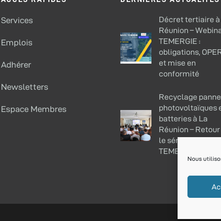
Décret tertiaire à
Services
Réunion – Webina
TEMERGIE :
Emplois
obligations, OPE
et mise en
Adhérer
conformité
Newsletters
Recyclage pann
photovoltaïques 
Espace Membres
batteries à La
Réunion – Retour
le séminaire REP
TEMERGIE
Nous utiliso
Ac