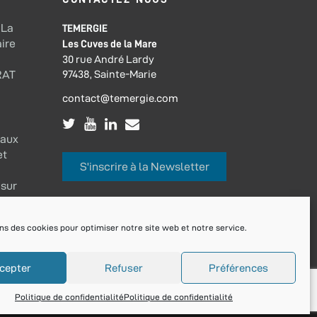
 La
TEMERGIE
ire
Les Cuves de la Mare
30 rue André Lardy
97438, Sainte-Marie
RAT
contact@temergie.com
eaux
et
S'inscrire à la Newsletter
 sur
ns des cookies pour optimiser notre site web et notre service.
cepter
Refuser
Préférences
Politique de confidentialité
Politique de confidentialité
Mentions Légales
|
Confidentialité