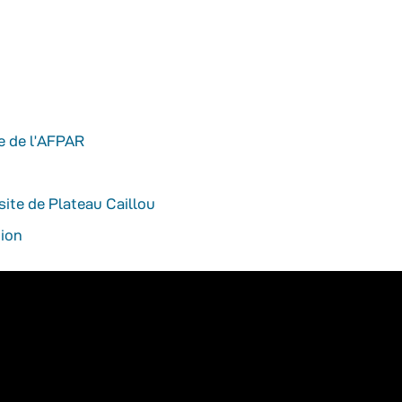
te de l’AFPAR
site de Plateau Caillou
tion