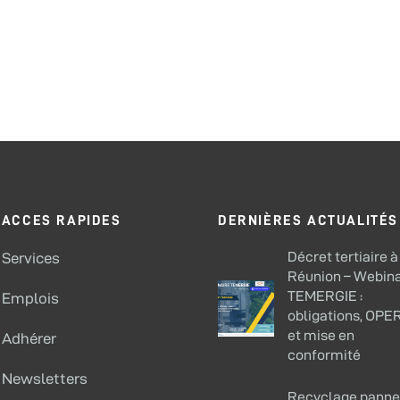
ACCES RAPIDES
DERNIÈRES ACTUALITÉS
Décret tertiaire à
Services
Réunion – Webina
TEMERGIE :
Emplois
obligations, OPE
et mise en
Adhérer
conformité
Newsletters
Recyclage pann