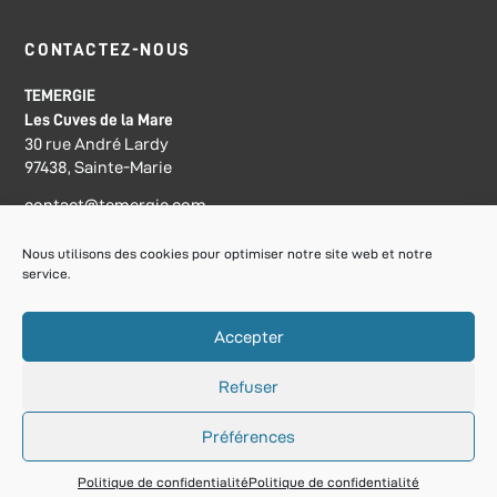
CONTACTEZ-NOUS
TEMERGIE
Les Cuves de la Mare
30 rue André Lardy
97438, Sainte-Marie
contact@temergie.com
Nous utilisons des cookies pour optimiser notre site web et notre
service.
S'inscrire à la Newsletter
Accepter
Refuser
Préférences
Temergie © 2021 - Créé par
GS
Politique de confidentialité
Politique de confidentialité
Mentions Légales
|
Confidentialité