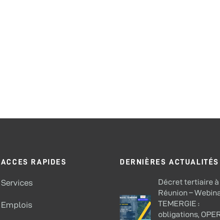
ACCES RAPIDES
DERNIÈRES ACTUALITÉS
Décret tertiaire à
Services
Réunion – Webina
TEMERGIE :
Emplois
obligations, OPE